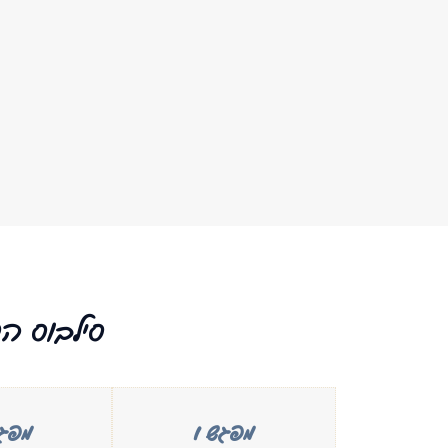
סילבוס הק
מפגש 1
מפגש