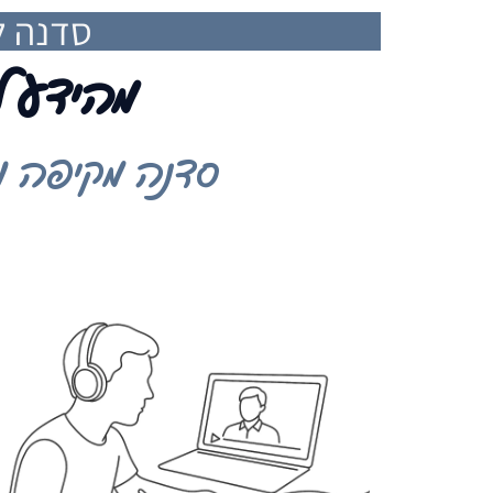
סדנה ל
מהידע ל
סדנה מקיפה ומע