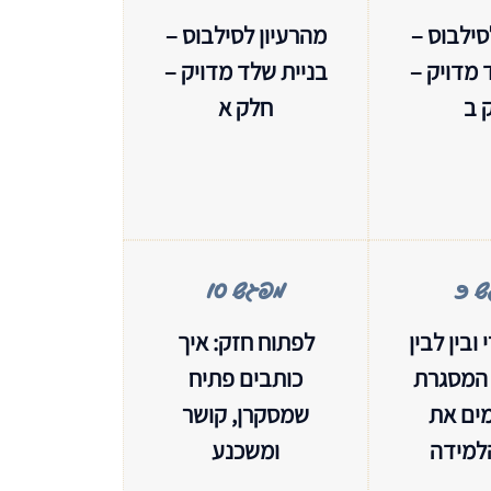
סילבוס –
מהרעיון לסילבוס –
 מדויק –
בניית שלד מדויק –
 ב
חלק א
 9
 5
מפגש 10
מפגש 4
 הסילבוס,
נושאי הליבה
 ובין לבין
לפתוח חזק: איך
ים והוספת
והקריטריונים לבחירת
 המסגרת
כותבים פתיח
 שיעורי
תכנים, הרכבת סילבוס
ים את
שמסקרן, קושר
רת.
(ייחודי! ) מובנה, זורם
ומדויק שמשרת את
הלמידה
ומשכנע
הקהל ואת המטרות
שלנו.